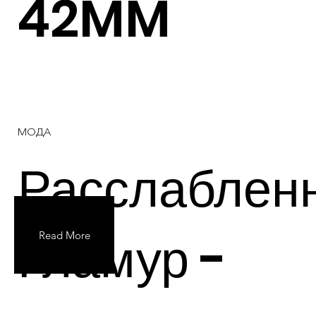
42MM
МОДА
Расслаблен
Гламур -
Read More