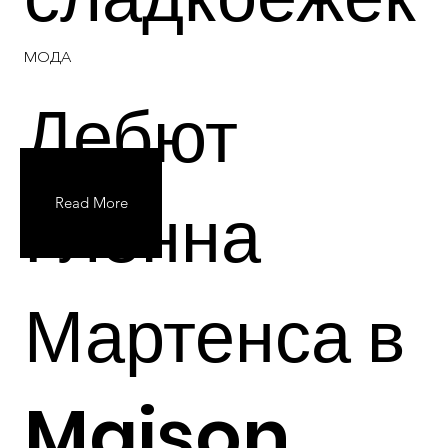
МОДА
Дебют
Гленна
Read More
Мартенса в
Maison