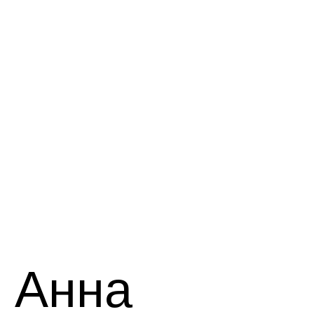
есть
огромный
потенциал”
Анна