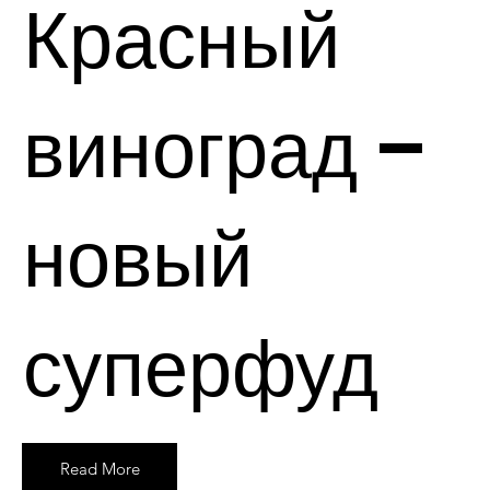
Красный
виноград –
новый
суперфуд
Read More