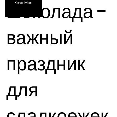
шоколада -
Read More
важный
праздник
для
сладкоежек